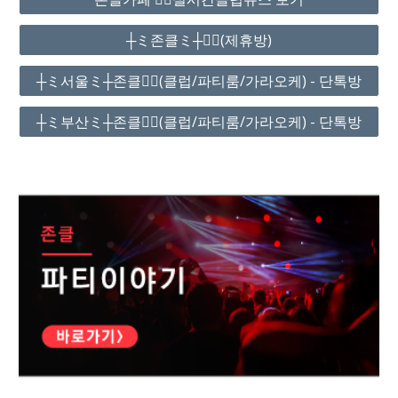
┼ミ존클ミ┼❤️‍🔥(제휴방)
┼ミ서울ミ┼존클❤️‍🔥(클럽/파티룸/가라오케) - 단톡방
┼ミ부산ミ┼존클❤️‍🔥(클럽/파티룸/가라오케) - 단톡방