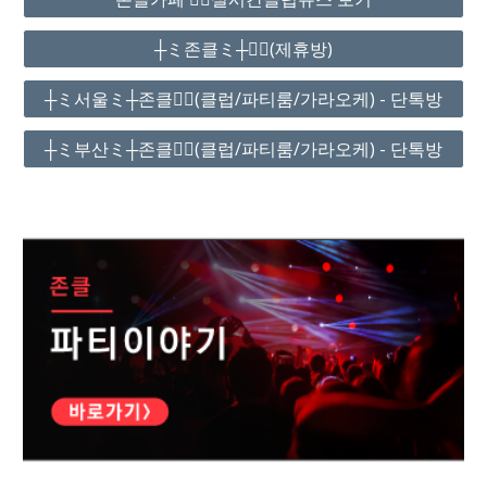
┼ミ존클ミ┼❤️‍🔥(제휴방)
┼ミ서울ミ┼존클❤️‍🔥(클럽/파티룸/가라오케) - 단톡방
┼ミ부산ミ┼존클❤️‍🔥(클럽/파티룸/가라오케) - 단톡방