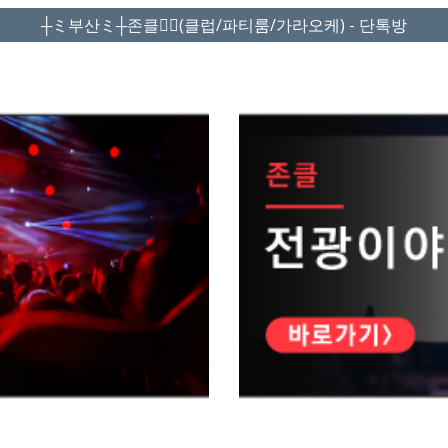
┼ミ부산ミ┼존클❤️‍🔥(클럽/파티룸/가라오케) - 단톡방