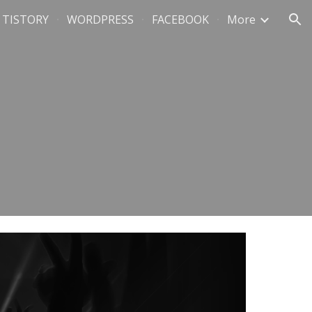
TISTORY
WORDPRESS
FACEBOOK
More
ion