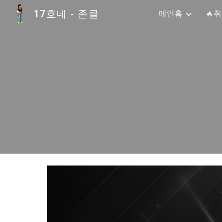
17호네 - 존클
메인홈
🔥
Sk