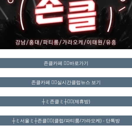
존클카페 ❤️‍🔥바로가기
존클카페 ❤️‍🔥실시간클럽뉴스 보기
┼ミ존클ミ┼❤️‍🔥(제휴방)
┼ミ서울ミ┼존클❤️‍🔥(클럽/파티룸/가라오케) - 단톡방