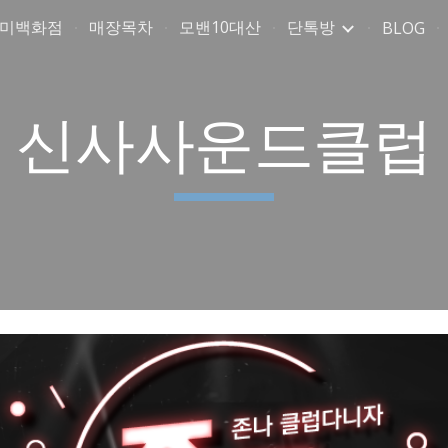
취미백화점
매장목차
모밴10대산
단톡방
BLOG
ip to main content
Skip to navigat
신사사운드클럽