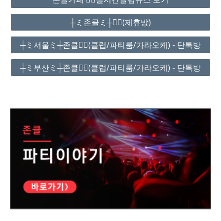
┼ミ존클ミ┼❤️‍🔥(제휴방)
┼ミ서울ミ┼존클❤️‍🔥(클럽/파티룸/가라오케) - 단톡방
┼ミ부산ミ┼존클❤️‍🔥(클럽/파티룸/가라오케) - 단톡방