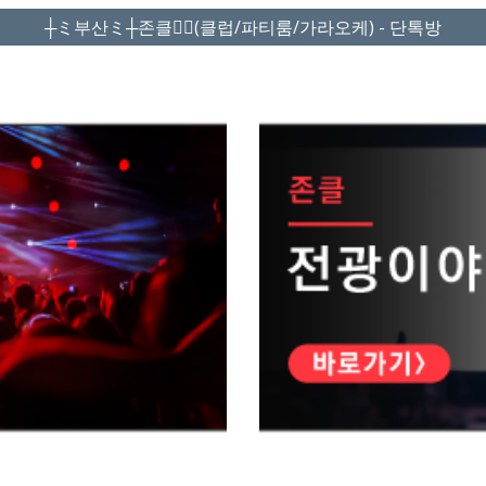
┼ミ부산ミ┼존클❤️‍🔥(클럽/파티룸/가라오케) - 단톡방