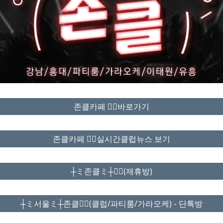
존클카페 ❤️‍🔥바로가기
존클카페 ❤️‍🔥실시간클럽뉴스 보기
┼ミ존클ミ┼❤️‍🔥(제휴방)
┼ミ서울ミ┼존클❤️‍🔥(클럽/파티룸/가라오케) - 단톡방