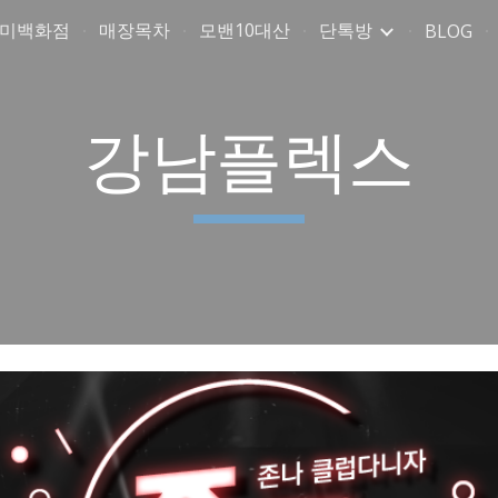
취미백화점
매장목차
모밴10대산
단톡방
BLOG
ip to main content
Skip to navigat
강남플렉스