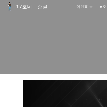
17호네 - 존클
메인홈
🔥
Sk