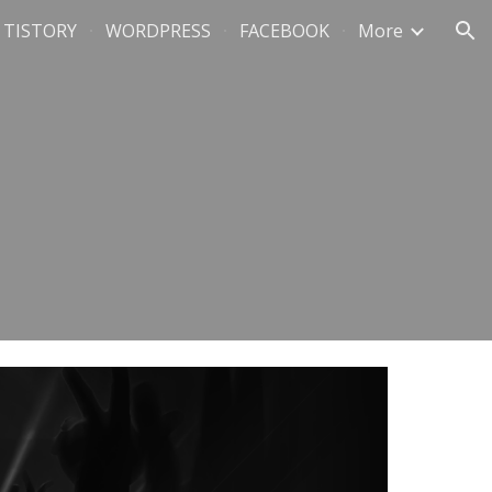
TISTORY
WORDPRESS
FACEBOOK
More
ion