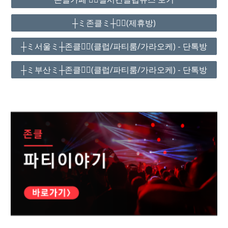
┼ミ존클ミ┼❤️‍🔥(제휴방)
┼ミ서울ミ┼존클❤️‍🔥(클럽/파티룸/가라오케) - 단톡방
┼ミ부산ミ┼존클❤️‍🔥(클럽/파티룸/가라오케) - 단톡방