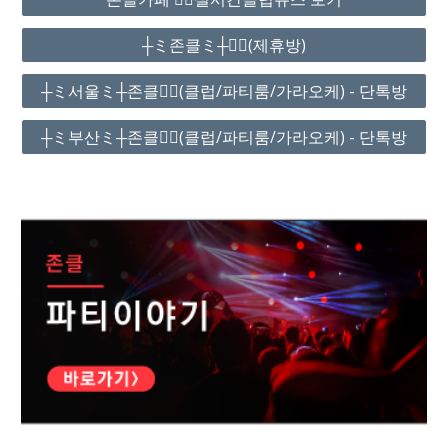
┼ミ존클ミ┼❤️‍🔥(제휴방)
┼ミ서울ミ┼존클❤️‍🔥(클럽/파티룸/가라오케) - 단톡방
┼ミ부산ミ┼존클❤️‍🔥(클럽/파티룸/가라오케) - 단톡방