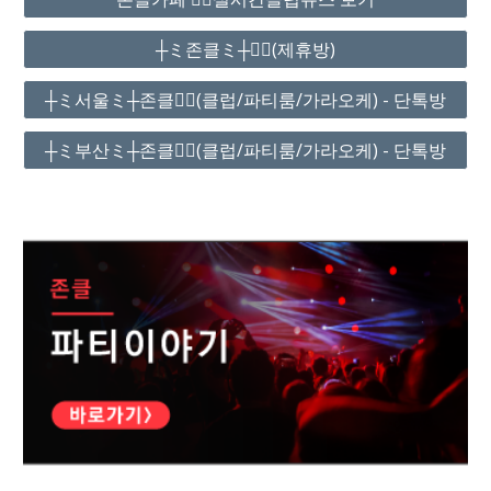
┼ミ존클ミ┼❤️‍🔥(제휴방)
┼ミ서울ミ┼존클❤️‍🔥(클럽/파티룸/가라오케) - 단톡방
┼ミ부산ミ┼존클❤️‍🔥(클럽/파티룸/가라오케) - 단톡방