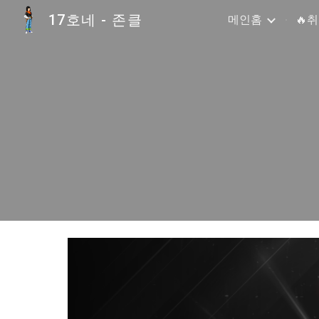
17호네 - 존클
메인홈
🔥
Sk