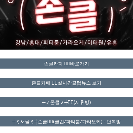
존클카페 ❤️‍🔥바로가기
존클카페 ❤️‍🔥실시간클럽뉴스 보기
┼ミ존클ミ┼❤️‍🔥(제휴방)
┼ミ서울ミ┼존클❤️‍🔥(클럽/파티룸/가라오케) - 단톡방