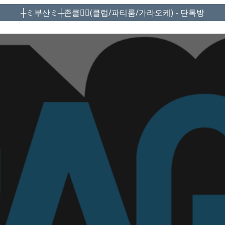
┼ミ부산ミ┼존클❤️‍🔥(클럽/파티룸/가라오케) - 단톡방