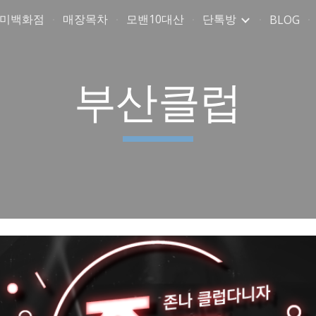
취미백화점
매장목차
모밴10대산
단톡방
BLOG
ip to main content
Skip to navigat
부산클럽