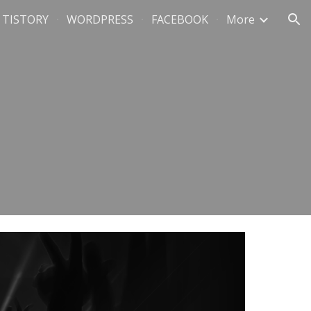
TISTORY
WORDPRESS
FACEBOOK
More
ion