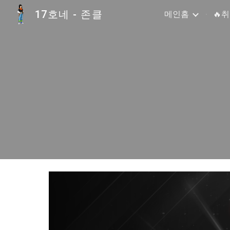
17호네 - 존클
메인홈
🔥
Sk