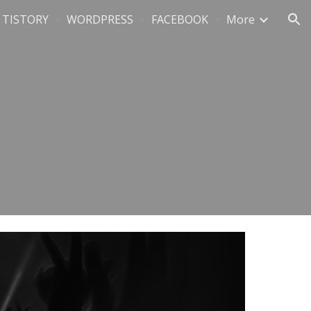
TISTORY
WORDPRESS
FACEBOOK
More
ion