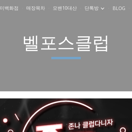
취미백화점
매장목차
모밴10대산
단톡방
BLOG
ip to main content
Skip to navigat
벨포스클럽