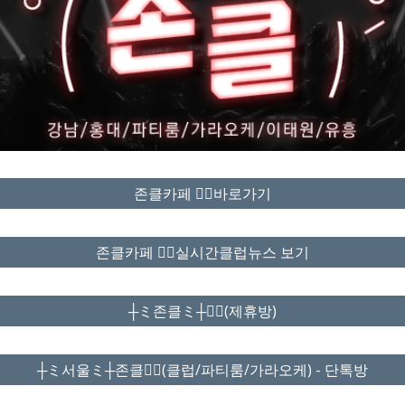
존클카페 ❤️‍🔥바로가기
존클카페 ❤️‍🔥실시간클럽뉴스 보기
┼ミ존클ミ┼❤️‍🔥(제휴방)
┼ミ서울ミ┼존클❤️‍🔥(클럽/파티룸/가라오케) - 단톡방