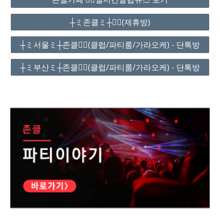
┼ミ존클ミ┼❤️‍🔥(제휴방)
┼ミ서울ミ┼존클❤️‍🔥(클럽/파티룸/가라오케) - 단톡방
┼ミ부산ミ┼존클❤️‍🔥(클럽/파티룸/가라오케) - 단톡방