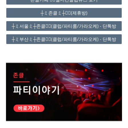
┼ミ존클ミ┼❤️‍🔥(제휴방)
┼ミ서울ミ┼존클❤️‍🔥(클럽/파티룸/가라오케) - 단톡방
┼ミ부산ミ┼존클❤️‍🔥(클럽/파티룸/가라오케) - 단톡방