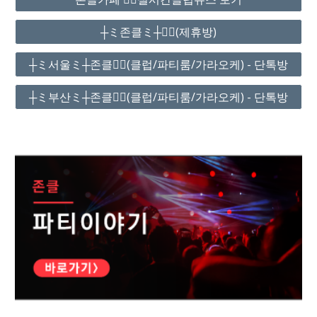
┼ミ존클ミ┼❤️‍🔥(제휴방)
┼ミ서울ミ┼존클❤️‍🔥(클럽/파티룸/가라오케) - 단톡방
┼ミ부산ミ┼존클❤️‍🔥(클럽/파티룸/가라오케) - 단톡방