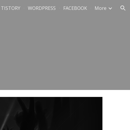
TISTORY
WORDPRESS
FACEBOOK
More
ion