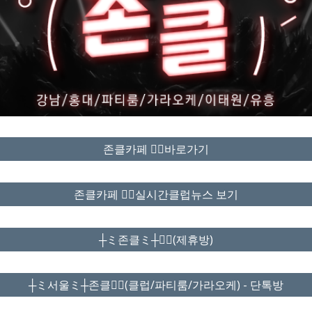
존클카페 ❤️‍🔥바로가기
존클카페 ❤️‍🔥실시간클럽뉴스 보기
┼ミ존클ミ┼❤️‍🔥(제휴방)
┼ミ서울ミ┼존클❤️‍🔥(클럽/파티룸/가라오케) - 단톡방