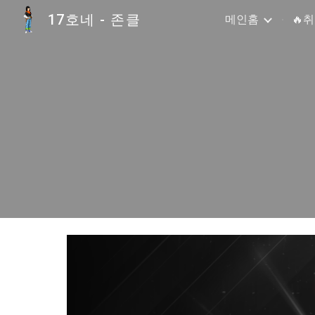
17호네 - 존클
메인홈
🔥
Sk