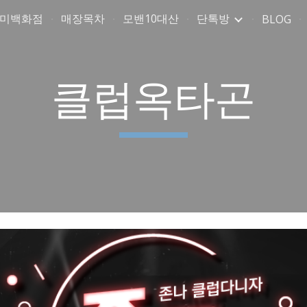
취미백화점
매장목차
모밴10대산
단톡방
BLOG
ip to main content
Skip to navigat
클럽옥타곤