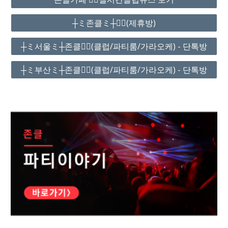
┼ミ존클ミ┼❤️‍🔥(제휴방)
┼ミ서울ミ┼존클❤️‍🔥(클럽/파티룸/가라오케) - 단톡방
┼ミ부산ミ┼존클❤️‍🔥(클럽/파티룸/가라오케) - 단톡방