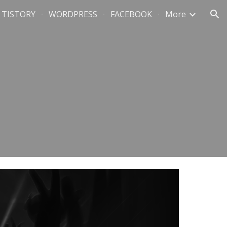
TISTORY
WORDPRESS
FACEBOOK
More
ion