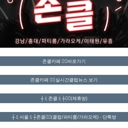
존클카페 ❤️‍🔥바로가기
존클카페 ❤️‍🔥실시간클럽뉴스 보기
┼ミ존클ミ┼❤️‍🔥(제휴방)
┼ミ서울ミ┼존클❤️‍🔥(클럽/파티룸/가라오케) - 단톡방