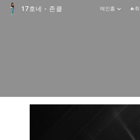
17호네 - 존클
메인홈
🔥
Sk