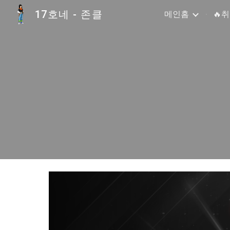
17호네 - 존클
메인홈
🔥
Sk