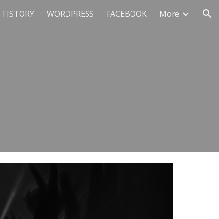
TISTORY
WORDPRESS
FACEBOOK
More
ion