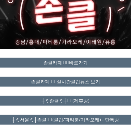
존클카페 ❤️‍🔥바로가기
존클카페 ❤️‍🔥실시간클럽뉴스 보기
┼ミ존클ミ┼❤️‍🔥(제휴방)
┼ミ서울ミ┼존클❤️‍🔥(클럽/파티룸/가라오케) - 단톡방