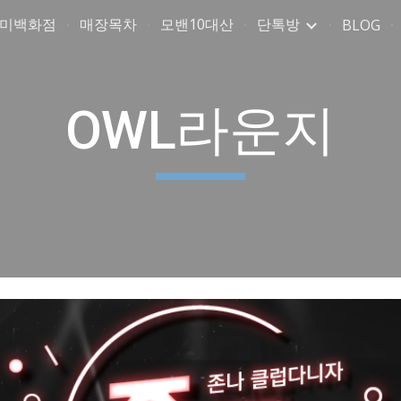
취미백화점
매장목차
모밴10대산
단톡방
BLOG
ip to main content
Skip to navigat
OWL라운지