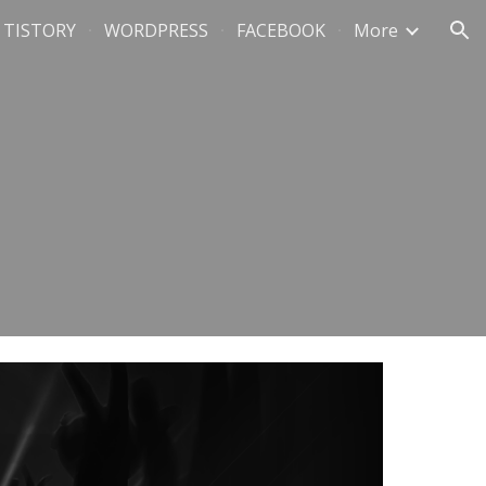
TISTORY
WORDPRESS
FACEBOOK
More
ion