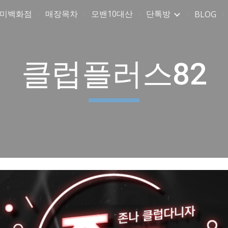
취미백화점
매장목차
모밴10대산
단톡방
BLOG
ip to main content
Skip to navigat
클럽플러스82