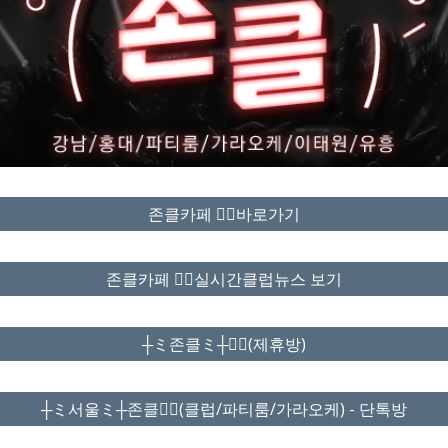
존클카페 ❤️‍🔥바로가기
존클카페 ❤️‍🔥실시간클럽뉴스 보기
┼ミ존클ミ┼❤️‍🔥(제휴방)
┼ミ서울ミ┼존클❤️‍🔥(클럽/파티룸/가라오케) - 단톡방