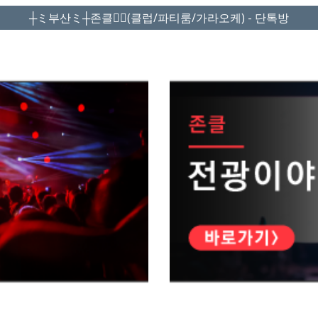
┼ミ부산ミ┼존클❤️‍🔥(클럽/파티룸/가라오케) - 단톡방