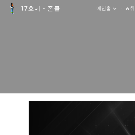
17호네 - 존클
메인홈
🔥
Sk