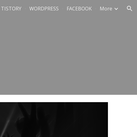
TISTORY
WORDPRESS
FACEBOOK
More
ion