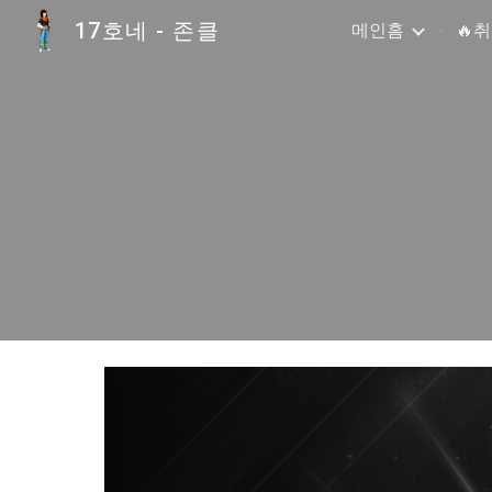
17호네 - 존클
메인홈
🔥
Sk