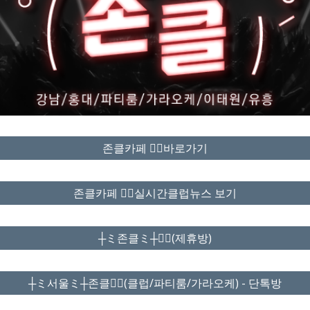
존클카페 ❤️‍🔥바로가기
존클카페 ❤️‍🔥실시간클럽뉴스 보기
┼ミ존클ミ┼❤️‍🔥(제휴방)
┼ミ서울ミ┼존클❤️‍🔥(클럽/파티룸/가라오케) - 단톡방