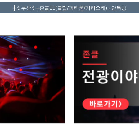
┼ミ부산ミ┼존클❤️‍🔥(클럽/파티룸/가라오케) - 단톡방