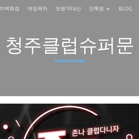
취미백화점
매장목차
모밴10대산
단톡방
BLOG
ip to main content
Skip to navigat
청주클럽슈퍼문