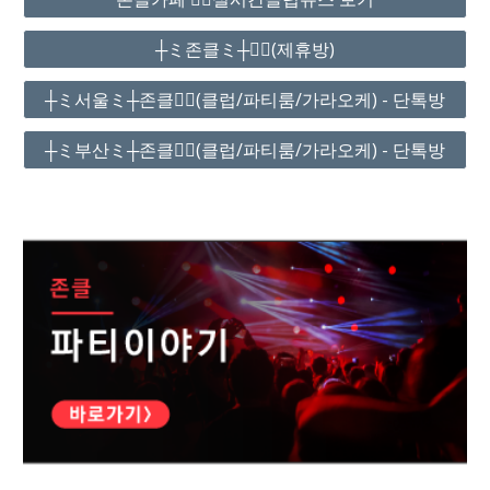
┼ミ존클ミ┼❤️‍🔥(제휴방)
┼ミ서울ミ┼존클❤️‍🔥(클럽/파티룸/가라오케) - 단톡방
┼ミ부산ミ┼존클❤️‍🔥(클럽/파티룸/가라오케) - 단톡방