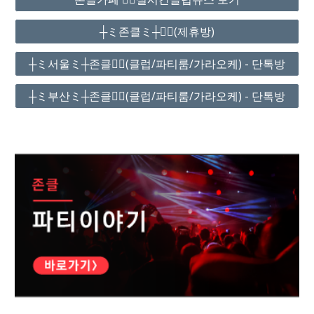
┼ミ존클ミ┼❤️‍🔥(제휴방)
┼ミ서울ミ┼존클❤️‍🔥(클럽/파티룸/가라오케) - 단톡방
┼ミ부산ミ┼존클❤️‍🔥(클럽/파티룸/가라오케) - 단톡방