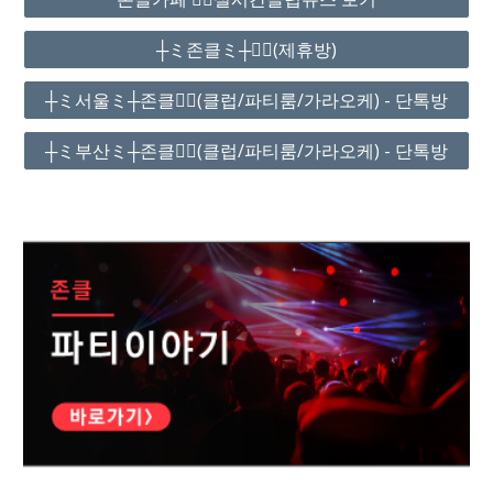
┼ミ존클ミ┼❤️‍🔥(제휴방)
┼ミ서울ミ┼존클❤️‍🔥(클럽/파티룸/가라오케) - 단톡방
┼ミ부산ミ┼존클❤️‍🔥(클럽/파티룸/가라오케) - 단톡방