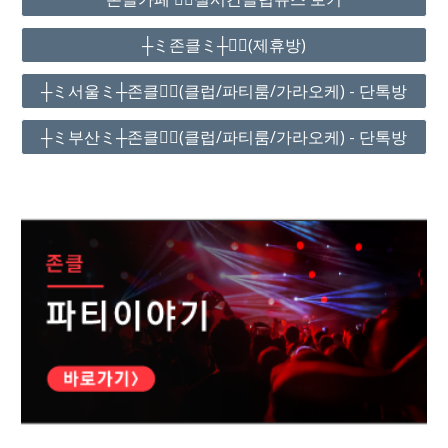
┼ミ존클ミ┼❤️‍🔥(제휴방)
┼ミ서울ミ┼존클❤️‍🔥(클럽/파티룸/가라오케) - 단톡방
┼ミ부산ミ┼존클❤️‍🔥(클럽/파티룸/가라오케) - 단톡방