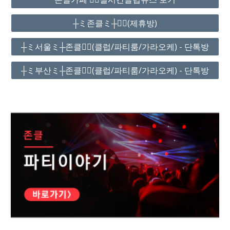
┼ミ존클ミ┼❤️‍🔥(제휴방)
┼ミ서울ミ┼존클❤️‍🔥(클럽/파티룸/가라오케) - 단톡방
┼ミ부산ミ┼존클❤️‍🔥(클럽/파티룸/가라오케) - 단톡방