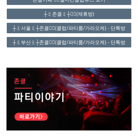
┼ミ존클ミ┼❤️‍🔥(제휴방)
┼ミ서울ミ┼존클❤️‍🔥(클럽/파티룸/가라오케) - 단톡방
┼ミ부산ミ┼존클❤️‍🔥(클럽/파티룸/가라오케) - 단톡방