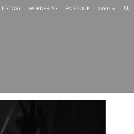
TISTORY
WORDPRESS
FACEBOOK
More
ion