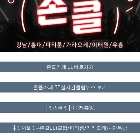
존클카페 ❤️‍🔥바로가기
존클카페 ❤️‍🔥실시간클럽뉴스 보기
┼ミ존클ミ┼❤️‍🔥(제휴방)
┼ミ서울ミ┼존클❤️‍🔥(클럽/파티룸/가라오케) - 단톡방