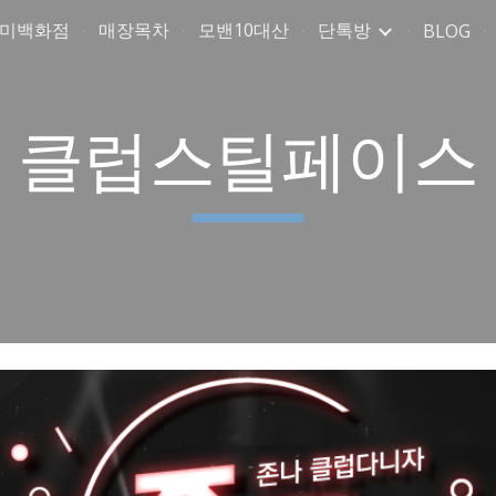
취미백화점
매장목차
모밴10대산
단톡방
BLOG
ip to main content
Skip to navigat
클럽스틸페이스