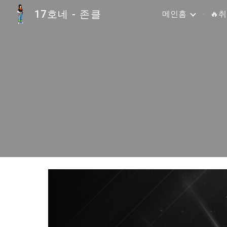
17호네 - 존클
메인홈
🔥
Sk